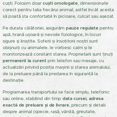
cuști. Folosim doar
cuști omologate
, dimensionate
corect pentru talia fiecărui animal, astfel încât acesta
să poată sta confortabil în picioare, culcat sau așezat.
Pe durata călătoriei, asigurăm
pauze regulate
pentru
apă, hrană ușoară și nevoile fiziologice, în locuri
sigure și liniștite. Șoferii și însoțitorii noștri sunt
obișnuiți cu animalele, le vorbesc calm și le
monitorizează constant starea. Proprietarii sunt ținuți
permanent la curent
prin telefon sau mesaje, cu
actualizări privind poziția mașinii și starea animalului,
de la preluare până la predarea în siguranță la
destinație.
Programarea transportului se face simplu, telefonic
sau online, stabilind din timp
data cursei, adresa
exactă de preluare și de livrare
, precum și detalii
despre animal (specie, rasă, vârstă, greutate,