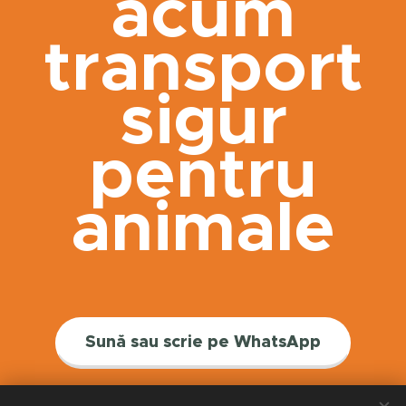
acum
transport
sigur
pentru
animale
Sună sau scrie pe WhatsApp