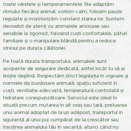
toate vârstele și temperamentele. Ne adaptăm
ritmului fiecărui animal, vorbim calm, folosim pauze
regulate și monitorizăm constant starea lor. Suntem
deosebit de atenți cu animalele anxioase sau
sensibile la zgomot, folosind cuști confortabile, pături
familiare și o manipulare blândă pentru a reduce
stresul pe durata călătoriei.
Pe toată durata transportului, animalele sunt
acoperite de asigurare dedicată, astfel încât tu să ai
liniște deplină. Respectăm strict legislația în vigoare și
normele de bunăstare animală: spațiu suficient în
cuști, ventilație adecvată, temperatură controlată și
hidratare corespunzătoare. Serviciul este ideal în
situații precum mutarea în alt oraș sau țară, preluarea
unui animal adoptat de la un adăpost, transportul în
siguranță al unui pui cumpărat de la crescător sau
însoțirea animalului tău în vacanță, atunci când nu