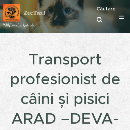
Căutare
ZooTaxi
With Love for Animals ❤️
Transport
profesionist de
câini și pisici
ARAD –DEVA-