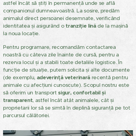
astfel încât să știți în permanență unde se află
companionul dumneavoastră. La sosire, predăm
animalul direct persoanei desemnate, verificând
identitatea și asigurând o
tranziție lină
de la mașină
la noua locație.
Pentru programare, recomandăm contactarea
noastră cu câteva zile înainte de cursă, pentru a
rezerva locul și a stabili toate detaliile logistice. În
funcție de situație, putem solicita și alte documente
(de exemplu,
adeverință veterinară
recentă pentru
animale cu afecțiuni cunoscute). Scopul nostru este
să oferim un transport
sigur, confortabil și
transparent
, astfel încât atât animalele, cât și
proprietarii lor să se simtă în deplină siguranță pe tot
parcursul călătoriei.