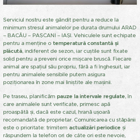
Serviciul nostru este gândit pentru a reduce la
minimum stresul animalelor pe durata drumului ARAD
– BACĂU – PAȘCANI – IAȘI. Vehiculele sunt echipate
pentru a menține o
temperatură constantă și
plăcută
, indiferent de sezon, iar cuștile sunt fixate
solid pentru a preveni orice mișcare bruscă. Fiecare
animal are spațiul său propriu, fără a fi înghesuit, iar
pentru animalele sensibile putem asigura
poziționarea în zone mai liniștite ale mașinii.
Pe traseu, planificăm
pauze la intervale regulate
, în
care animalele sunt verificate, primesc apă
proaspătă și, dacă este cazul, hrană ușoară
recomandată de proprietar. Comunicarea cu stăpânii
este o prioritate: trimitem
actualizări periodice
și
răspundem la telefon ori de câte ori este nevoie,