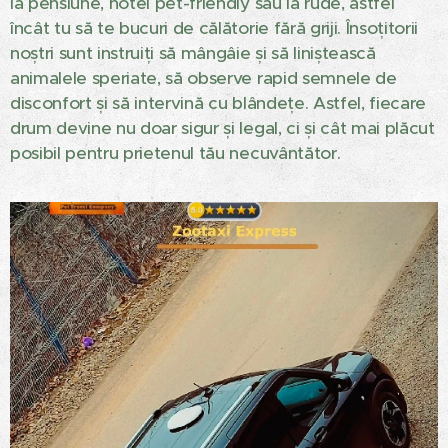
la pensiune, hotel pet-friendly sau la rude, astfel
încât tu să te bucuri de călătorie fără griji. Însoțitorii
noștri sunt instruiți să mângâie și să liniștească
animalele speriate, să observe rapid semnele de
disconfort și să intervină cu blândețe. Astfel, fiecare
drum devine nu doar sigur și legal, ci și cât mai plăcut
posibil pentru prietenul tău necuvântător.