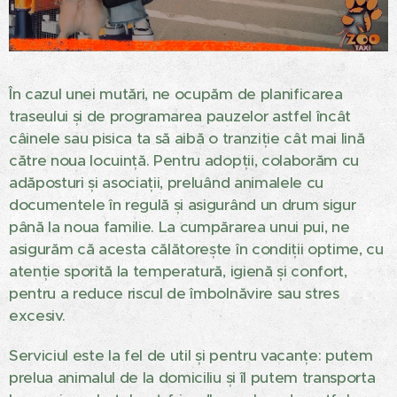
În cazul unei mutări, ne ocupăm de planificarea
traseului și de programarea pauzelor astfel încât
câinele sau pisica ta să aibă o tranziție cât mai lină
către noua locuință. Pentru adopții, colaborăm cu
adăposturi și asociații, preluând animalele cu
documentele în regulă și asigurând un drum sigur
până la noua familie. La cumpărarea unui pui, ne
asigurăm că acesta călătorește în condiții optime, cu
atenție sporită la temperatură, igienă și confort,
pentru a reduce riscul de îmbolnăvire sau stres
excesiv.
Serviciul este la fel de util și pentru vacanțe: putem
prelua animalul de la domiciliu și îl putem transporta