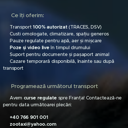
✅ Ce îți oferim:
🐾 Transport
100% autorizat
(TRACES, DSV)
🐾 Custi omologate, climatizare, spațiu generos
🐾 Pauze regulate pentru apă, aer și mișcare
🐾
Poze și video live
în timpul drumului
🐾 Suport pentru documente și pașaport animal
🐾 Cazare temporară disponibilă, înainte sau după
transport
📅 Programează următorul transport
🗓️ Avem
curse regulate
spre Franța! Contactează-ne
pentru data următoarei plecări:
📞
+40 766 901 001
📩
zootaxi@yahoo.com