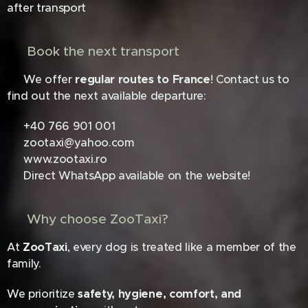
after transport
📅 Book the next transport
🗓️ We offer
regular routes to France
! Contact us to
find out the next available departure:
📞 +40 766 901 001
📩 zootaxi@yahoo.com
🌐 www.zootaxi.ro
📱 Direct WhatsApp available on the website!
❤️ Why choose ZooTaxi?
At
ZooTaxi
, every dog is treated like a member of the
family. 🐕
We prioritize
safety, hygiene, comfort, and