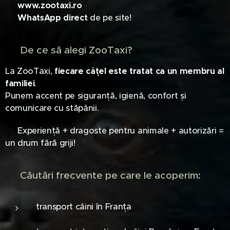
🌐
www.zootaxi.ro
📱
WhatsApp direct
de pe site!
❤️ De ce să alegi ZooTaxi?
La ZooTaxi,
fiecare cățel este tratat ca un membru al
familiei
. 🐕
Punem accent pe siguranță, igienă, confort și
comunicare cu stăpânii.
🔒 Experiență + dragoste pentru animale + autorizări =
un drum fără griji!
🔎 Căutări frecvente pe care le acoperim:
transport câini în Franța