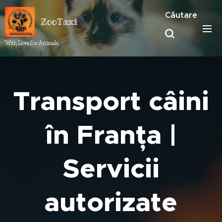
Căutare
ZooTaxi
With Love for Animals ❤️
Transport câini
în Franța |
Servicii
autorizate