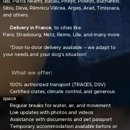
Iași, Piatra Neamț, Bacău, Pitești, Ploiești, Bucharest,
Sibiu, Deva, Râmnicu Vâlcea, Argeș, Arad, Timișoara,
and others.
📍
Delivery in France
, to cities like:
Paris, Strasbourg, Metz, Reims, Lille, and many more.
📦 *Door-to-door delivery available – we adapt to
your needs and your dog's situation!
✅ What we offer:
🐾 100% authorized transport (TRACES, DSV)
🐾 Certified crates, climate control, and generous
space
🐾 Regular breaks for water, air, and movement
🐾 Live updates with photos and videos
🐾 Assistance with documents and pet passport
🐾 Temporary accommodation available before or