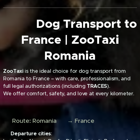
🐶✈️ Dog Transport to
France | ZooTaxi
Romania
ZooTaxi
is the ideal choice for dog transport from
Romania to France – with care, professionalism, and
full legal authorizations (including
TRACES
). 🛡️
We offer comfort, safety, and love at every kilometer.
❤️
🗺️ Route: Romania 🇷🇴 → France 🇫🇷
🚐
Departure cities
: