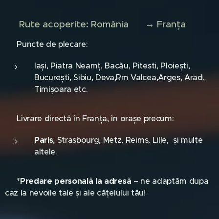
🗺️ Rute acoperite: România 🇷🇴 → Franța 🇫🇷
🚐 Puncte de plecare:
Iași, Piatra Neamț, Bacău, Pitesti, Ploiești,
București, Sibiu, Deva,Rm Valcea,Arges, Arad,
Timișoara etc.
📍 Livrare directă în Franța, în orașe precum:
Paris
, Strasbourg, Metz, Reims, Lille, și multe
altele.
📦 *
Predare personală la adresă
– ne adaptăm dupa
caz la nevoile tale și ale cățelului tău!