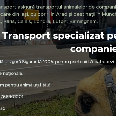
nsport asigură transportul animalelor de compani
ecare din Iași, cu opriri în Arad și destinații în Mü
, Paris, Calais, Londra, Luton, Birmingham.
Transport specializat p
compani
ă și sigură Siguranță 100% pentru prietenii tăi patrupezi.
ernaționale.
 pentru animăluțul tău!
0766901001
.ro