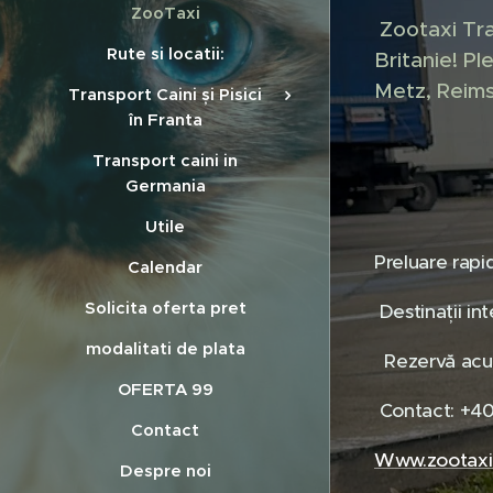
ZooTaxi
Zootaxi Tra
Rute si locatii:
Britanie! Pl
Metz, Reims
Transport Caini și Pisici
în Franta
Transport caini in
Germania
Utile
Preluare rapid
Calendar
Solicita oferta pret
Destinații int
modalitati de plata
Rezervă acum
OFERTA 99
Contact: +4
Contact
Www.zootaxi
Despre noi