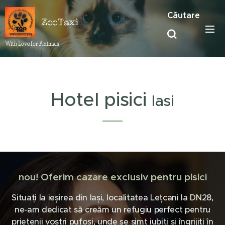
Căutare
ZooTaxi
With Love for Animals ❤️
Hotel pisici
Iasi
nou! Oferim cazare exclusiv pentru pisici
Situați la ieșirea din Iași, localitatea Lețcani la DN28,
ne-am dedicat să creăm un refugiu perfect pentru
prietenii voștri pufoși, unde se simt iubiți și îngrijiți în