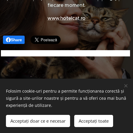
fiecare moment.
www.hotelcat.ro
Share
Folosim cookie-uri pentru a permite funcționarea corectă și
sigură a site-urilor noastre și pentru a vă oferi cea mai bună
Transport câini pisici - Transport animale de companie
experiență de utilizare.
internațional si România
®️
din 2015 ZOO-TAXI COMPANY
Acceptați doar ce e necesar
Acceptați toate
Cookie-uri