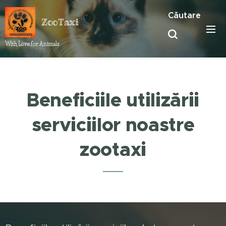
Căutare
ZooTaxi
With Love for Animals ❤️
Beneficiile utilizării
serviciilor noastre
zootaxi